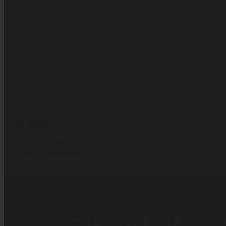
Rejoindre Akwaba
Akwaba
500 Chemin des Matouses
84470 Châteauneuf-de-Gadagne
04 90 22 55 54
• Mentions légales
• RGPD
Copyright © 2020 Akwaba. Tous droits réservés.
Conçu avec
par
Mr Blønde