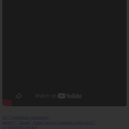
rel="noreferrer noopener"
target="_blank">https://www.youtube.com/watch?
v=x9xDXU2WJeY