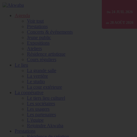
01 JANV
24 JUIL
24 JUIL
24 JUIL
30 JUIN
2026
2026
2026
2025
2026
Du
Du
Du
Du
Du
Agenda
Voir tout
07 AOÛT
07 AOÛT
28 AOÛT
31 DÉC
31 DÉC
2026
2026
2026
2026
2026
au
au
au
au
au
Prestations
Concerts & événements
Jeune public
Expositions
Ateliers
Résidence artistique
Cours réguliers
Le lieu
La grande salle
La verrière
Le studio
La cour extérieure
La coopérative
Le tiers lieu culturel
Les sociétaires
Les usagers
Les partenaires
L'équipe
Rejoindre Akwaba
Prestations
Résidence de création