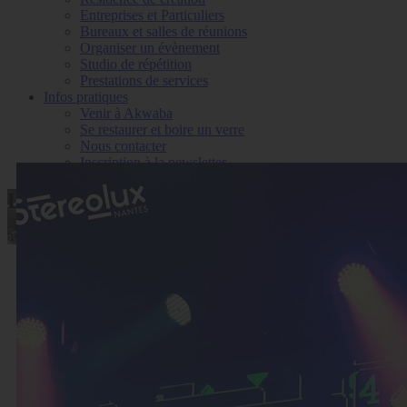
Entreprises et Particuliers
Bureaux et salles de réunions
Organiser un évènement
Studio de répétition
Prestations de services
Infos pratiques
Venir à Akwaba
Se restaurer et boire un verre
Nous contacter
Inscription à la newsletter
LAB 03 - Soirée Musique & Jeux Vidéo
avec Windows93 et Confipop