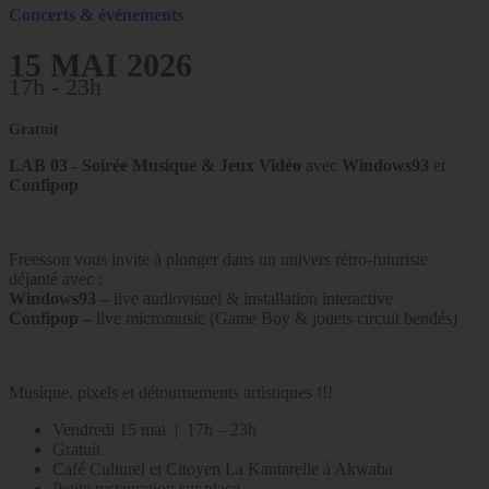
Concerts & événements
15 MAI 2026
17h - 23h
Gratuit
LAB 03 - Soirée Musique & Jeux Vidéo
avec
Windows93
et
Confipop
Freesson vous invite à plonger dans un univers rétro-futuriste
déjanté avec :
Windows93
– live audiovisuel & installation interactive
Confipop
– live micromusic (Game Boy & jouets circuit bendés)
Musique, pixels et détournements artistiques !!!
Vendredi 15 mai | 17h – 23h
Gratuit
Café Culturel et Citoyen La Kantarelle à Akwaba
Petite restauration sur place