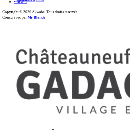
• RGPD
Copyright © 2020 Akwaba. Tous droits réservés.
Conçu avec
par
Mr Blønde