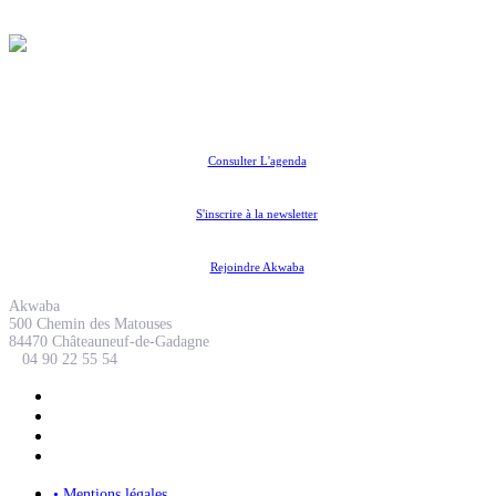
Coopérative Culturelle
Consulter L'agenda
S'inscrire à la newsletter
Rejoindre Akwaba
Akwaba
500 Chemin des Matouses
84470 Châteauneuf-de-Gadagne
04 90 22 55 54
• Mentions légales