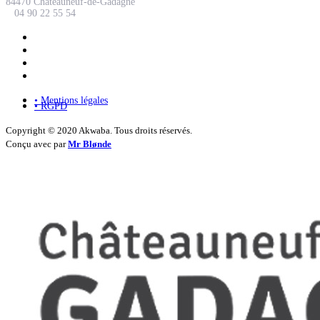
84470 Châteauneuf-de-Gadagne
04 90 22 55 54
• Mentions légales
• RGPD
Copyright © 2020 Akwaba. Tous droits réservés.
Conçu avec
par
Mr Blønde