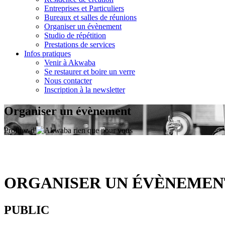
Entreprises et Particuliers
Bureaux et salles de réunions
Organiser un évènement
Studio de répétition
Prestations de services
Infos pratiques
Venir à Akwaba
Se restaurer et boire un verre
Nous contacter
Inscription à la newsletter
Organiser un évènement
Profitez d'
rien que pour vous
ORGANISER UN ÉVÈNEMEN
PUBLIC