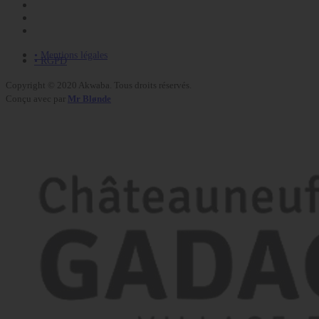
• Mentions légales
• RGPD
Copyright © 2020 Akwaba. Tous droits réservés.
Conçu avec
par
Mr Blønde