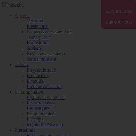
01 JANV
24 JUIL
30 JUIN
2026
2025
2026
Du
Du
Du
Agenda
Voir tout
28 AOÛT
31 DÉC
31 DÉC
2026
2026
2026
au
au
au
Prestations
Concerts & événements
Jeune public
Expositions
Ateliers
Résidence artistique
Cours réguliers
Le lieu
La grande salle
La verrière
Le studio
La cour extérieure
La coopérative
Le tiers lieu culturel
Les sociétaires
Les usagers
Les partenaires
L'équipe
Rejoindre Akwaba
Prestations
Résidence de création