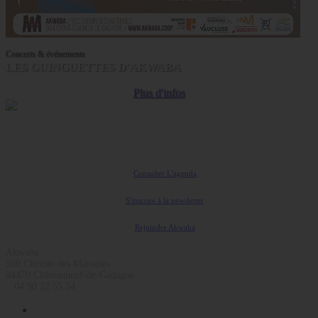
Concerts & événements
LES GUINGUETTES D'AKWABA
Plus d'infos
Coopérative Culturelle
Consulter L'agenda
S'inscrire à la newsletter
Rejoindre Akwaba
Akwaba
500 Chemin des Matouses
84470 Châteauneuf-de-Gadagne
04 90 22 55 54