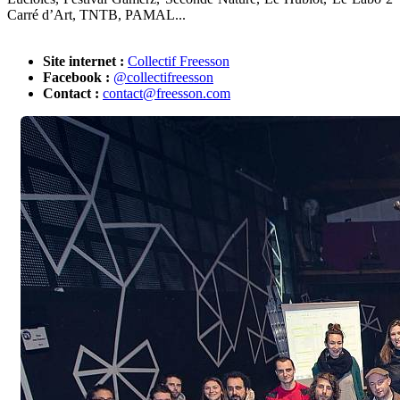
Carré d’Art,
TNTB, PAMAL...
Site internet :
Collectif Freesson
Facebook :
@collectifreesson
Contact :
contact@freesson.com