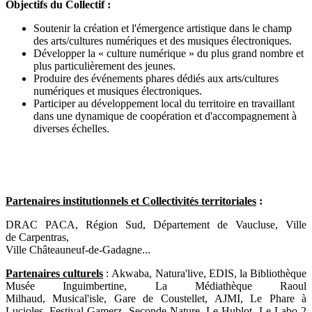
Objectifs du Collectif :
Soutenir la création et l'émergence artistique dans le champ
des arts/cultures numériques et des musiques électroniques.
Développer la « culture numérique » du plus grand nombre et
plus particulièrement des jeunes.
Produire des événements phares dédiés aux arts/cultures
numériques et musiques électroniques.
Participer au développement local du territoire en travaillant
dans une dynamique de coopération et d'accompagnement à
diverses échelles.
Partenaires institutionnels et Collectivités territoriales
:
DRAC PACA,
Région Sud,
Département de Vaucluse, Ville
de Carpentras,
Ville Châteauneuf-de-Gadagne...
Partenaires culturels
: Akwaba, Natura'live,
EDIS, la
Bibliothèque
Musée Inguimbertine, La
Médiathèque Raoul
Milhaud,
Musical'isle,
Gare de Coustellet,
AJMI, Le
Phare à
Lucioles,
Festival Gamerz
,
Seconde Nature,
Le Hublot, Le
Labo 2