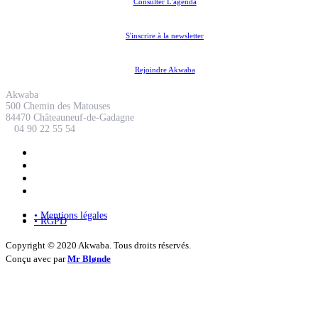
Consulter L'agenda
S'inscrire à la newsletter
Rejoindre Akwaba
Akwaba
500 Chemin des Matouses
84470 Châteauneuf-de-Gadagne
04 90 22 55 54
• Mentions légales
• RGPD
Copyright © 2020 Akwaba. Tous droits réservés.
Conçu avec
par
Mr Blønde