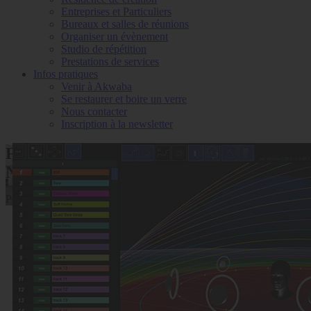
Entreprises et Particuliers
Bureaux et salles de réunions
Organiser un évènement
Studio de répétition
Prestations de services
Infos pratiques
Venir à Akwaba
Se restaurer et boire un verre
Nous contacter
Inscription à la newsletter
Formations Spectacles Vivants - Espaces
Numériques
Pour accompagner la réinvention des métiers du spectacle