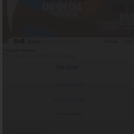
Concerts & événements
LES GUINGUETTES D'AKWABA
Coopérative Culturelle
Plus d'infos
Consulter L'agenda
S'inscrire à la newsletter
Rejoindre Akwaba
Akwaba
500 Chemin des Matouses
84470 Châteauneuf-de-Gadagne