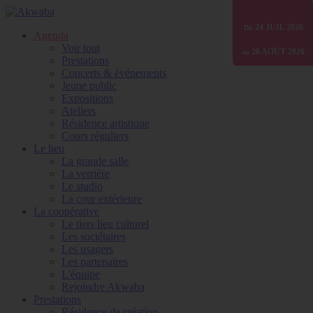
01 JANV
24 JUIL
24 JUIL
24 JUIL
2026
2026
2026
2025
Du
Du
Du
Du
Agenda
Voir tout
07 AOÛT
07 AOÛT
28 AOÛT
31 DÉC
2026
2026
2026
2026
au
au
au
au
Prestations
Concerts & événements
Jeune public
Expositions
Ateliers
Résidence artistique
Cours réguliers
Le lieu
La grande salle
La verrière
Le studio
La cour extérieure
La coopérative
Le tiers lieu culturel
Les sociétaires
Les usagers
Les partenaires
L'équipe
Rejoindre Akwaba
Prestations
Résidence de création