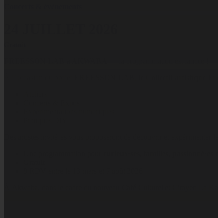
Concerts & événements
24 JUILLET 2026
Gratuit
FREESSON LAB à AKWABA
— la programmation est lancée !
À l’occasion du projet
FREESSON LAB
,
le Collectif artistique F
Ateliers
Concerts & Expos
Expérimentations numériques
Pratiques DIY
Des artistes invité·es vous proposeront de découvrir et expérimenter les
Une programmation pour
curieux·ses, familles, passionné·es
Gratuit
8 RDV entre le 13 mars et 7 août 2026
À Akwaba, dans le cadre du nouveau Café Culturel et Citoyen La Kan