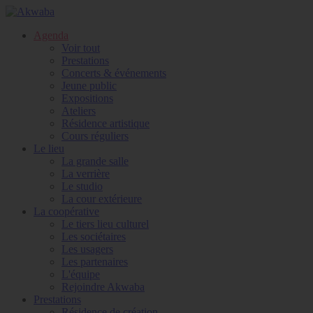
Agenda
Voir tout
Prestations
Concerts & événements
Jeune public
Expositions
Ateliers
Résidence artistique
Cours réguliers
Le lieu
La grande salle
La verrière
Le studio
La cour extérieure
La coopérative
Le tiers lieu culturel
Les sociétaires
Les usagers
Les partenaires
L'équipe
Rejoindre Akwaba
Prestations
Résidence de création