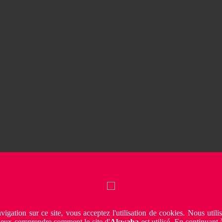
vigation sur ce site, vous acceptez l'utilisation de cookies. Nous utili
ieux comprendre comment le site d'
Akwaba
est utilisé. En continuant à