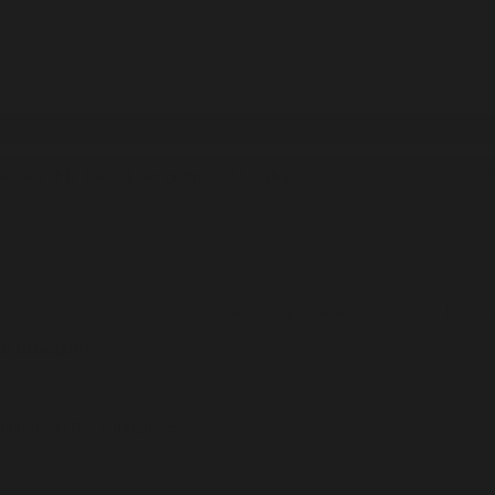
reesson et le Tiers-Lieu culturel Akwaba
invitent petits et grands à pa
 arts numériques, les musiques électroniques et les cultures Do It Yoursel
 ou débutant·es
tarelle et des Guinguettes