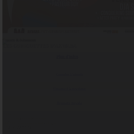
Concerts & événements
LES GUINGUETTES D'AKWABA
Coopérative Culturelle
Plus d'infos
Consulter L'agenda
S'inscrire à la newsletter
Rejoindre Akwaba
Akwaba
500 Chemin des Matouses
84470 Châteauneuf-de-Gadagne
04 90 22 55 54