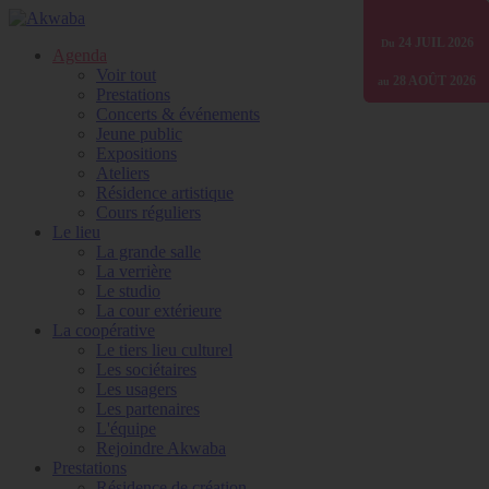
01 JANV
24 JUIL
24 JUIL
24 JUIL
30 JUIN
2026
2026
2026
2025
2026
Du
Du
Du
Du
Du
Agenda
Voir tout
07 AOÛT
07 AOÛT
28 AOÛT
31 DÉC
31 DÉC
2026
2026
2026
2026
2026
au
au
au
au
au
Prestations
Concerts & événements
Jeune public
Expositions
Ateliers
Résidence artistique
Cours réguliers
Le lieu
La grande salle
La verrière
Le studio
La cour extérieure
La coopérative
Le tiers lieu culturel
Les sociétaires
Les usagers
Les partenaires
L'équipe
Rejoindre Akwaba
Prestations
Résidence de création