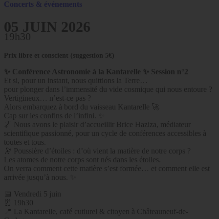
Concerts & événements
05 JUIN 2026
19h30
Prix libre et conscient (suggestion 5€)
✨ Conférence Astronomie à la Kantarelle ✨ Session n°2
Et si, pour un instant, nous quittions la Terre…
pour plonger dans l’immensité du vide cosmique qui nous entoure ?
Vertigineux… n’est-ce pas ?
Alors embarquez à bord du vaisseau Kantarelle 🚀
Cap sur les confins de l’infini. ✨
🌌 Nous avons le plaisir d’accueillir Brice Haziza, médiateur
scientifique passionné, pour un cycle de conférences accessibles à
toutes et tous.
🔭 Poussière d’étoiles : d’où vient la matière de notre corps ?
Les atomes de notre corps sont nés dans les étoiles.
On verra comment cette matière s’est formée… et comment elle est
arrivée jusqu’à nous. ✨
📅 Vendredi 5 juin
⏰ 19h30
📍 La Kantarelle, café cutlurel & citoyen à Châteauneuf-de-