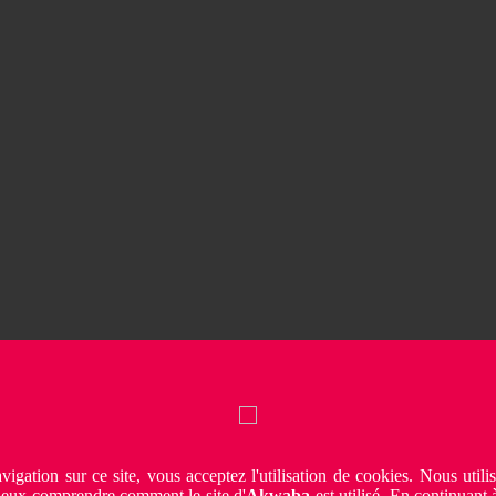
vigation sur ce site, vous acceptez l'utilisation de cookies. Nous utili
ieux comprendre comment le site d'
Akwaba
est utilisé. En continuant à