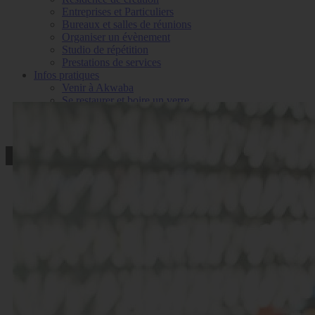
Entreprises et Particuliers
Bureaux et salles de réunions
Organiser un évènement
Studio de répétition
Prestations de services
Infos pratiques
Venir à Akwaba
Se restaurer et boire un verre
Nous contacter
Inscription à la newsletter
Atelier Musique GAMEBOY