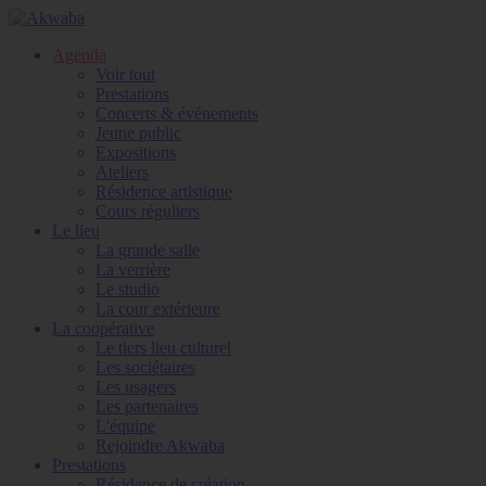
Agenda
Voir tout
Prestations
Concerts & événements
Jeune public
Expositions
Ateliers
Résidence artistique
Cours réguliers
Le lieu
La grande salle
La verrière
Le studio
La cour extérieure
La coopérative
Le tiers lieu culturel
Les sociétaires
Les usagers
Les partenaires
L'équipe
Rejoindre Akwaba
Prestations
Résidence de création