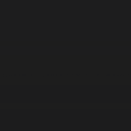
éritable instrument de musique électronique grâce au logiciel LSDJ (
ge, viens t’initier de façon ludique et créative à la composition sur G
VOUS POURREZ AUSSI ÊTRE INTÉRESSÉ