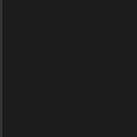
14 JUIN 2026
13h - 16h
Atelier gratuit sur réservation
Atelier musique Game Boy avec
JANKENPOPP
Atelier gratuit
Dimanche 14 juin 13h–16h
Plonge dans l’univers fascinant de la micromusic !
Avec
Jankenpopp
, découvre comment transformer une Game Boy en v
Que tu sois musicien·ne, gamer·se ou passionné·e de technologie vinta
À partir de 14 ans — gamer·ses, musicien·nes
Sur inscription :
contact.cooperative@akwaba.coop
Café culturel et citoyen
La Kantarelle
à
Akwaba Coop Culturelle