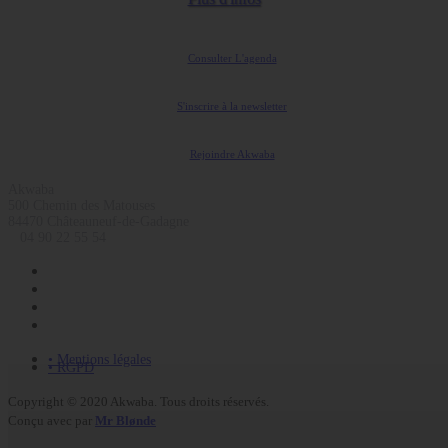
Consulter L'agenda
S'inscrire à la newsletter
Rejoindre Akwaba
Akwaba
500 Chemin des Matouses
84470 Châteauneuf-de-Gadagne
04 90 22 55 54
• Mentions légales
• RGPD
Copyright © 2020 Akwaba. Tous droits réservés.
Conçu avec
par
Mr Blønde