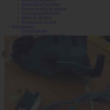
Entreprises et Particuliers
Bureaux et salles de réunions
Organiser un évènement
Studio de répétition
Prestations de services
Infos pratiques
Venir à Akwaba
Se restaurer et boire un verre
Nous contacter
Inscription à la newsletter
Atelier CIRCUIT BENDING