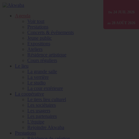
01 JANV
24 JUIL
30 JUIN
2026
2025
2026
Du
Du
Du
Agenda
Voir tout
28 AOÛT
31 DÉC
31 DÉC
2026
2026
2026
au
au
au
Prestations
Concerts & événements
Jeune public
Expositions
Ateliers
Résidence artistique
Cours réguliers
Le lieu
La grande salle
La verrière
Le studio
La cour extérieure
La coopérative
Le tiers lieu culturel
Les sociétaires
Les usagers
Les partenaires
L'équipe
Rejoindre Akwaba
Prestations
Résidence de création