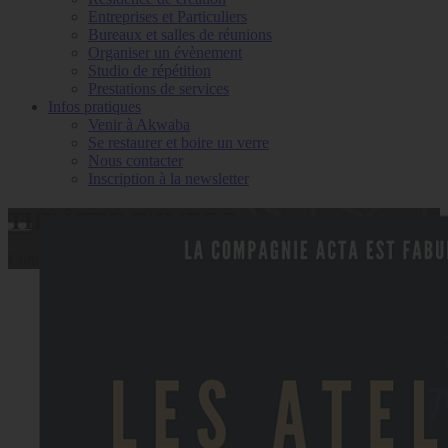
Entreprises et Particuliers
Bureaux et salles de réunions
Organiser un évènement
Studio de répétition
Prestations de services
Infos pratiques
Venir à Akwaba
Se restaurer et boire un verre
Nous contacter
Inscription à la newsletter
THÉÂTRE D'IMPRO
Compagnie Acta Est Fabula (CAEF)