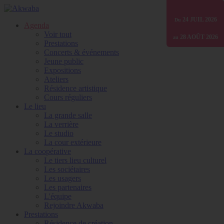
01 JANV
24 JUIL
30 JUIN
2026
2025
2026
Du
Du
Du
Agenda
Voir tout
28 AOÛT
31 DÉC
31 DÉC
2026
2026
2026
au
au
au
Prestations
Concerts & événements
Jeune public
Expositions
Ateliers
Résidence artistique
Cours réguliers
Le lieu
La grande salle
La verrière
Le studio
La cour extérieure
La coopérative
Le tiers lieu culturel
Les sociétaires
Les usagers
Les partenaires
L'équipe
Rejoindre Akwaba
Prestations
Résidence de création