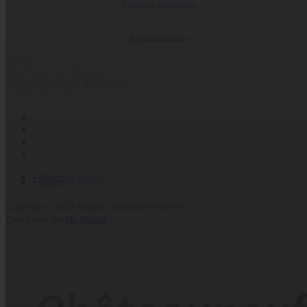
S'inscrire à la newsletter
Rejoindre Akwaba
Akwaba
500 Chemin des Matouses
84470 Châteauneuf-de-Gadagne
04 90 22 55 54
• Mentions légales
• RGPD
Copyright © 2020 Akwaba. Tous droits réservés.
Conçu avec
par
Mr Blønde